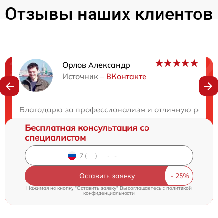
Отзывы наших клиентов
Орлов Александр
Нужна консультация?
Источник –
ВКонтакте
Закажите бесплатную консультацию
Благодарю за профессионализм и отличную работу!
Бесплатная консультация со
специалистом
Оставить заявку
Нажимая на кнопку "Оставить заявку" Вы соглашаетесь c
политикой
конфиденциальности