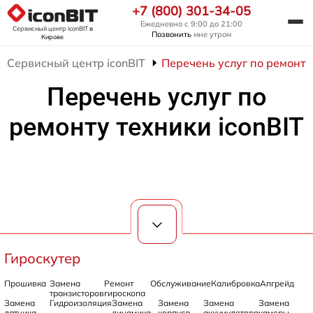
+7 (800) 301-34-05
Ежедневно с 9:00 до 21:00
Сервисный центр iconBIT
в
Позвонить
мне утром
Кирове
Сервисный центр iconBIT
Перечень услуг по ремонту 
Перечень услуг по
ремонту техники iconBIT
Гироскутер
Прошивка
Замена
Ремонт
Обслуживание
Калибровка
Апгрейд
транзисторов
гироскопа
Замена
Гидроизоляция
Замена
Замена
Замена
Замена
датчика
динамика
корпуса
аккумулятора
камеры