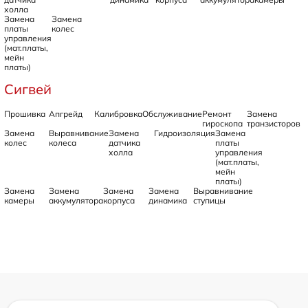
холла
Замена
Замена
платы
колес
управления
(мат.платы,
мейн
платы)
Сигвей
Прошивка
Апгрейд
Калибровка
Обслуживание
Ремонт
Замена
гироскопа
транзисторов
Замена
Выравнивание
Замена
Гидроизоляция
Замена
колес
колеса
датчика
платы
холла
управления
(мат.платы,
мейн
платы)
Замена
Замена
Замена
Замена
Выравнивание
камеры
аккумулятора
корпуса
динамика
ступицы