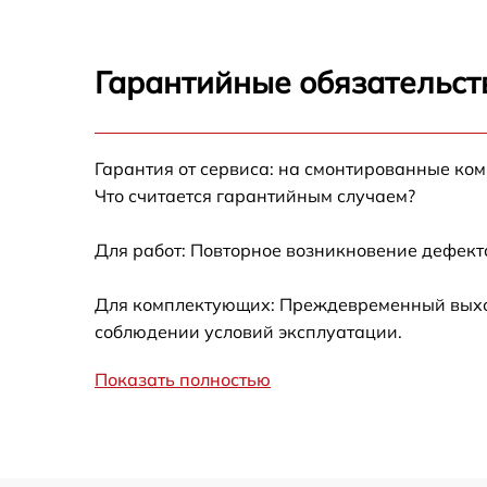
Замена корпуса
Гарантийные обязательст
Замена платы упр
(мат.платы, мейн п
Гарантия от сервиса: на смонтированные ко
Обслуживание
Что считается гарантийным случаем?
Гидроизоляция
Для работ: Повторное возникновение дефект
Для комплектующих: Преждевременный выход 
Апгрейд
соблюдении условий эксплуатации.
Показать полностью