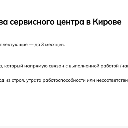
от 70 мин
ва сервисного центра в Кирове
авления
от 70 мин
латы)
мплектующие — до 3 месяцев.
от 70 мин
от 70 мин
а, который напрямую связан с выполненной работой (на
из строя, утрата работоспособности или несоответств
от 70 мин