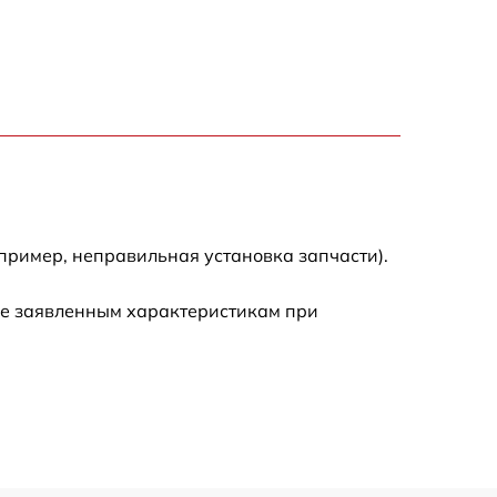
800 р
1000 р
800 р
1200 р
пример, неправильная установка запчасти).
ие заявленным характеристикам при
2000 р