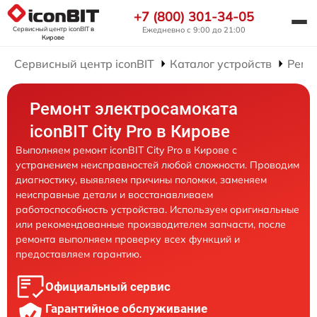
+7 (800) 301-34-05
Сервисный центр iconBIT
в
Ежедневно с 9:00 до 21:00
Кирове
Сервисный центр iconBIT
Каталог устройств
Ремо
Ремонт электросамоката
iconBIT City Pro в Кирове
Выполняем ремонт iconBIT City Pro в Кирове с
устранением неисправностей любой сложности. Проводим
диагностику, выявляем причины поломки, заменяем
неисправные детали и восстанавливаем
работоспособность устройства. Используем оригинальные
или рекомендованные производителем запчасти, после
ремонта выполняем проверку всех функций и
предоставляем гарантию.
Официальный сервис
Гарантийное обслуживание