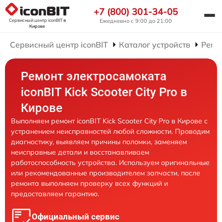
+7 (800) 301-34-05
Сервисный центр iconBIT
в
Ежедневно с 9:00 до 21:00
Кирове
Сервисный центр iconBIT
Каталог устройств
Ремо
Ремонт электросамоката
iconBIT Kick Scooter City Pro в
Кирове
Выполняем ремонт iconBIT Kick Scooter City Pro в Кирове с
устранением неисправностей любой сложности. Проводим
диагностику, выявляем причины поломки, заменяем
неисправные детали и восстанавливаем
работоспособность устройства. Используем оригинальные
или рекомендованные производителем запчасти, после
ремонта выполняем проверку всех функций и
предоставляем гарантию.
Официальный сервис