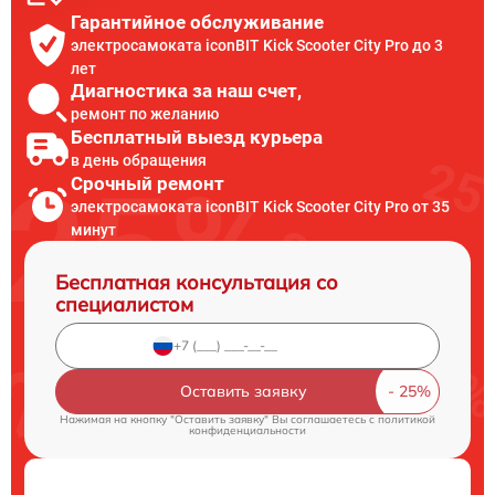
Гарантийное обслуживание
электросамоката iconBIT Kick Scooter City Pro до 3
лет
Диагностика за наш счет,
ремонт по желанию
Бесплатный выезд курьера
в день обращения
Срочный ремонт
электросамоката iconBIT Kick Scooter City Pro от 35
минут
Бесплатная консультация со
специалистом
Оставить заявку
Нажимая на кнопку "Оставить заявку" Вы соглашаетесь c
политикой
конфиденциальности