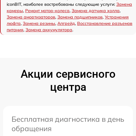
iconBIT, наиболее востребованы следующие услуги:
Замена
камеры
,
Ремонт мотор-колеса
,
Замена датчика холла
,
Замена амортизаторов
,
Замена подшипников
,
Устранения
люфта
,
Замена резины
,
Апгрейд
,
Восстановление разъемов
питания
,
Замена аккумулятора
.
Акции сервисного
центра
Бесплатная диагностика в день
обращения