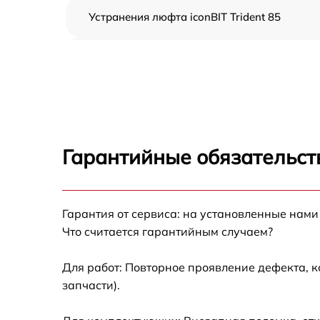
Устранения люфта iconBIT Trident 85
Замена резины iconBIT Trident 85
Апгрейд iconBIT Trident 85
Восстановление разъемов питания iconBIT
Trident 85
Гарантийные обязательст
Замена аккумулятора iconBIT Trident 85
Гарантия от сервиса: на установленные нами
Замена корпуса iconBIT Trident 85
Что считается гарантийным случаем?
Ремонт платы управления (восстановление)
iconBIT Trident 85
Для работ: Повторное проявление дефекта, 
запчасти).
Гидроизоляция iconBIT Trident 85