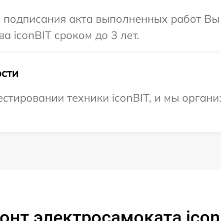
и подписания акта выполненных работ В
а iconBIT сроком до 3 лет.
сти
тировании техники iconBIT, и мы органи
нт электросамоката iconB