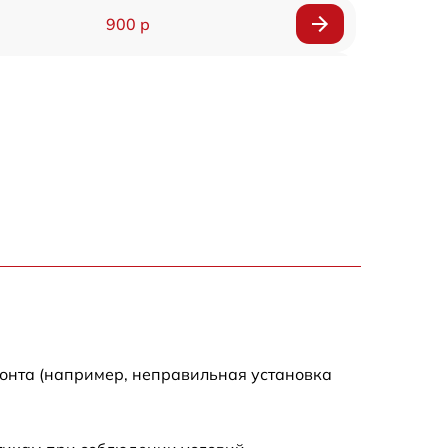
900 р
900 р
2000 р
400 р
500 р
900 р
2500 р
монта (например, неправильная установка
1100 р